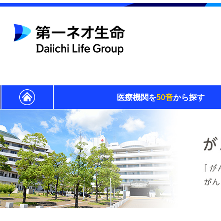
医療機関を
50音
から探す