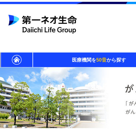
医療機関を
50音
から探す