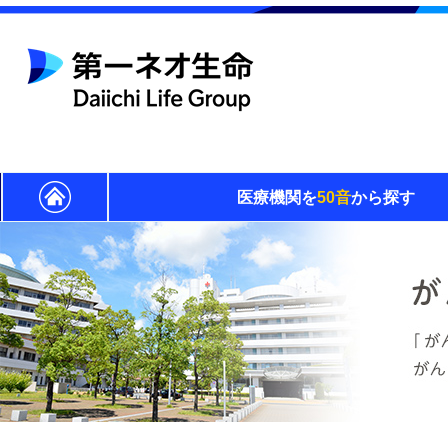
医療機関を
50音
から探す