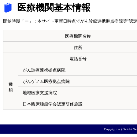
医療機関基本情報
開始時期「ー」：本サイト更新日時点でがん診療連携拠点病院等”認定
医療機関名称
住所
電話番号
がん診療連携拠点病院
がんゲノム医療拠点病院
種
類
地域医療支援病院
日本臨床腫瘍学会認定研修施設
Copyright (c) Daiichi N