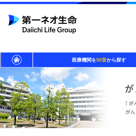
医療機関を
50音
から探す