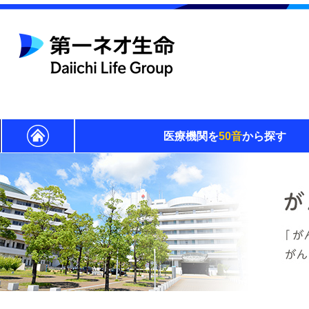
医療機関を
50音
から探す