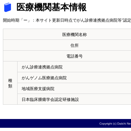
医療機関基本情報
開始時期「ー」：本サイト更新日時点でがん診療連携拠点病院等”認定
医療機関名称
住所
電話番号
がん診療連携拠点病院
がんゲノム医療拠点病院
種
類
地域医療支援病院
日本臨床腫瘍学会認定研修施設
Copyright (c) Daiichi N