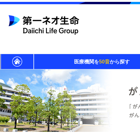
医療機関を
50音
から探す