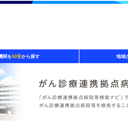
機関を
50音
から探す
地域