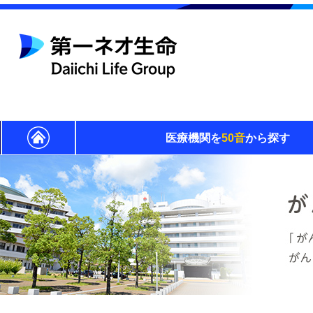
医療機関を
50音
から探す