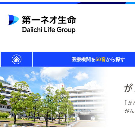
医療機関を
50音
から探す