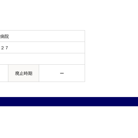
幸病院
－２７
廃止時期
ー