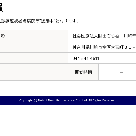
報
診療連携拠点病院等”認定中”となります。
名称
社会医療法人財団石心会 川崎
神奈川県川崎市幸区大宮町３１
号
044-544-4611
開始時期
ー
Copyright (c) Daiichi Neo Life Insurance Co., Ltd. All Rights Reserved.