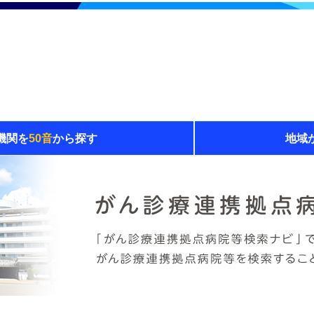
機関を
50音
から探す
地域