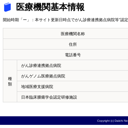
医療機関基本情報
開始時期「ー」：本サイト更新日時点でがん診療連携拠点病院等”認定
医療機関名称
住所
電話番号
がん診療連携拠点病院
がんゲノム医療拠点病院
種
類
地域医療支援病院
日本臨床腫瘍学会認定研修施設
Copyright (c) Daiichi N