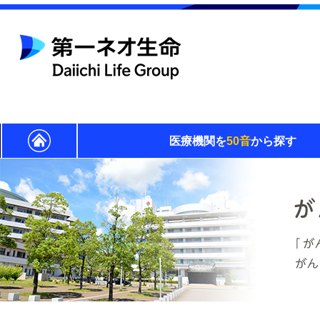
医療機関を
50音
から探す