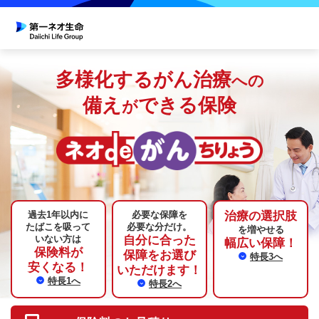
多様化するがん治療
への
備え
できる保険
が
過去1年以内に
必要な保障を
治療の選択肢
たばこを
吸って
必要な分だけ。
を増やせる
いない方は
自分に合った
幅広い保障！
保険料が
保障をお選び
特長3へ
安くなる！
いただけます！
特長1へ
特長2へ