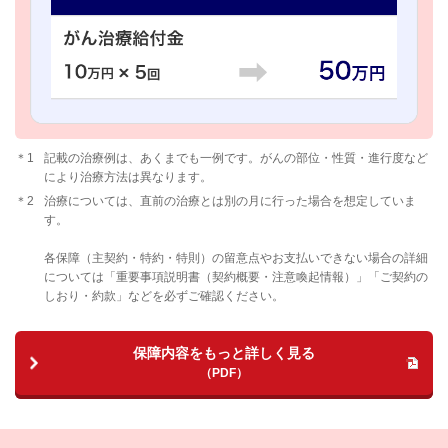
＊1
記載の治療例は、あくまでも一例です。がんの部位・性質・進行度など
により治療方法は異なります。
＊2
治療については、直前の治療とは別の月に行った場合を想定していま
す。
各保障（主契約・特約・特則）の留意点やお支払いできない場合の詳細
については「重要事項説明書（契約概要・注意喚起情報）」「ご契約の
しおり・約款」などを必ずご確認ください。
保障内容をもっと詳しく見る
（PDF）